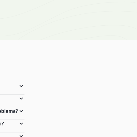
roblema?
o?