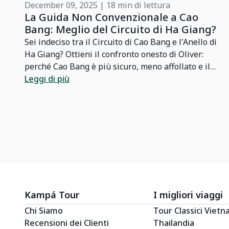
December 09, 2025 | 18 min di lettura
La Guida Non Convenzionale a Cao
Bang: Meglio del Circuito di Ha Giang?
Sei indeciso tra il Circuito di Cao Bang e l'Anello di
Ha Giang? Ottieni il confronto onesto di Oliver:
il
perché Cao Bang è più sicuro, meno affollato e il
co
vero 'Ha Giang di 10 anni fa'.
Leggi di più
e
e
Kampá Tour
I migliori viaggi
Chi Siamo
Tour Classici Viet
Recensioni dei Clienti
Thailandia