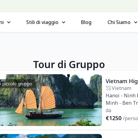
ni
Stili di viaggio
Blog
Chi Siamo
Tour di Gruppo
Vietnam High
i piccolo gruppo
Vietnam
Hanoi - Ninh B
Minh - Ben T
da
€1250
/pers