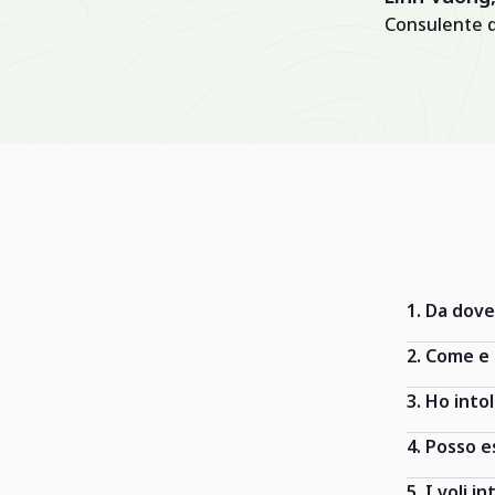
Consulente d
1. Da dove
2. Come e
3. Ho into
4. Posso e
5. I voli i