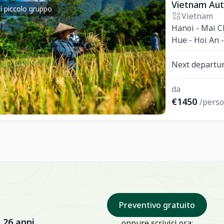
Vietnam Aute
i piccolo gruppo
Vietnam
Hanoi - Mai C
Hue - Hoi An 
Next departur
da
€1450
/pers
Preventivo gratuito
 26 anni
oppure scrivici ora: