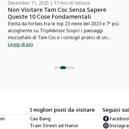
December 11, 2025 | 17 min di lettura
Non Visitare Tam Coc Senza Sapere
Queste 10 Cose Fondamentali
Eletta da Forbes tra le top 23 mete del 2023 e 7ª più
accogliente su TripAdvisor. Scopri i paesaggi
mozzafiato di Tam Coc e i consigli pratici di un
esperto locale per un viaggio indimenticabile.
Leggi di più
I migliori posti da visitare
Seguici sui
nam
Cao Bang
Faceboo
Train Street ad Hanoi
Instagr