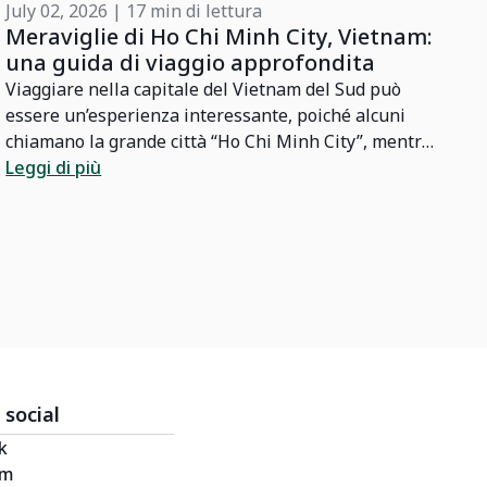
July 02, 2026 | 17 min di lettura
De
Meraviglie di Ho Chi Minh City, Vietnam:
N
una guida di viaggio approfondita
"
Viaggiare nella capitale del Vietnam del Sud può
Ni
essere un’esperienza interessante, poiché alcuni
Lo
chiamano la grande città “Ho Chi Minh City”, mentre
cu
altri la chiamano “Saigon”. Scopri l’affascinante
Leggi di più
du
Le
storia di questa città e scopri quale nome è oggi
T
utilizzato più comunemente per riferirsi ad essa.
sp
sm
campagna.
ar
pi
vi
it
da
 social
lu
k
ai
am
Bi