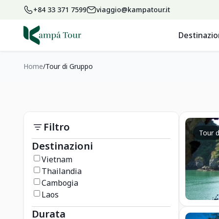
+84 33 371 7599
viaggio@kampatour.it
Destinazio
Home
Tour di Gruppo
Filtro
Tour d
Destinazioni
Vietnam
Thailandia
Cambogia
Laos
Durata