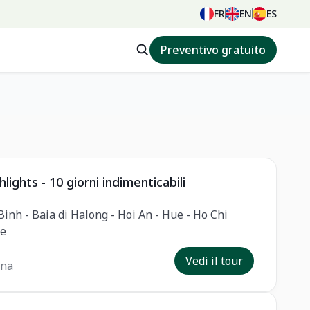
FR
EN
ES
Preventivo gratuito
lights - 10 giorni indimenticabili
inh - Baia di Halong - Hoi An - Hue - Ho Chi
re
Vedi il tour
ona