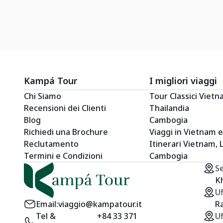
Kampá Tour
I migliori viaggi
Chi Siamo
Tour Classici Viet
Recensioni dei Clienti
Thailandia
Blog
Cambogia
Richiedi una Brochure
Viaggi in Vietnam 
Reclutamento
Itinerari Vietnam, 
Termini e Condizioni
Cambogia
S
Kh
Uf
Email:
viaggio@kampatour.it
Ra
Tel &
+84 33 371
Uf