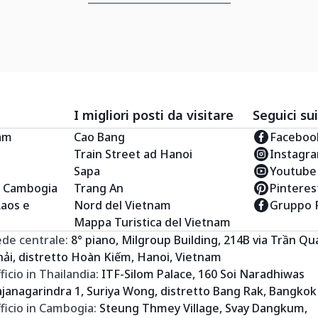
I migliori posti da visitare
Seguici sui
nam
Cao Bang
Faceboo
Train Street ad Hanoi
Instagr
Sapa
Youtube
e Cambogia
Trang An
Pinteres
Laos e
Nord del Vietnam
Gruppo 
Mappa Turistica del Vietnam
ede centrale:
8° piano, Milgroup Building, 214B via Trần Q
ải, distretto Hoàn Kiếm, Hanoi, Vietnam
ficio in Thailandia:
ITF-Silom Palace, 160 Soi Naradhiwas
janagarindra 1, Suriya Wong, distretto Bang Rak, Bangkok
ficio in Cambogia:
Steung Thmey Village, Svay Dangkum,