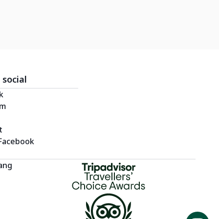
 social
k
am
t
Facebook
uang