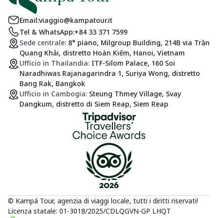
Email:
viaggio@kampatour.it
Tel & WhatsApp:
+84 33 371 7599
Sede centrale:
8° piano, Milgroup Building, 214B via Trần
Quang Khải, distretto Hoàn Kiếm, Hanoi, Vietnam
Ufficio in Thailandia:
ITF-Silom Palace, 160 Soi
Naradhiwas Rajanagarindra 1, Suriya Wong, distretto
Bang Rak, Bangkok
Ufficio in Cambogia:
Steung Thmey Village, Svay
Dangkum, distretto di Siem Reap, Siem Reap
© Kampá Tour, agenzia di viaggi locale, tutti i diritti riservati!
Licenza statale: 01-3018/2025/CDLQGVN-GP LHQT