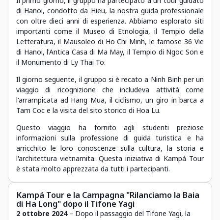
Il primo giorno, il gruppo ha partecipato a un tour guidato
di Hanoi, condotto da Hieu, la nostra guida professionale
con oltre dieci anni di esperienza. Abbiamo esplorato siti
importanti come il Museo di Etnologia, il Tempio della
Letteratura, il Mausoleo di Ho Chi Minh, le famose 36 Vie
di Hanoi, l'Antica Casa di Ma May, il Tempio di Ngoc Son e
il Monumento di Ly Thai To.
Il giorno seguente, il gruppo si è recato a Ninh Binh per un
viaggio di ricognizione che includeva attività come
l'arrampicata ad Hang Mua, il ciclismo, un giro in barca a
Tam Coc e la visita del sito storico di Hoa Lu.
Questo viaggio ha fornito agli studenti preziose
informazioni sulla professione di guida turistica e ha
arricchito le loro conoscenze sulla cultura, la storia e
l'architettura vietnamita. Questa iniziativa di Kampá Tour
è stata molto apprezzata da tutti i partecipanti.
Kampá Tour e la Campagna "Rilanciamo la Baia
di Ha Long" dopo il Tifone Yagi
2 ottobre 2024
– Dopo il passaggio del Tifone Yagi, la