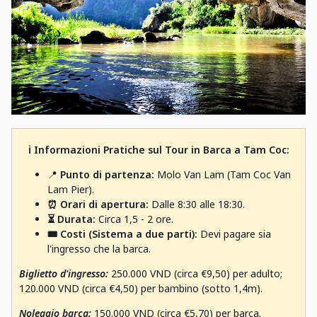
ℹ️ Informazioni Pratiche sul Tour in Barca a Tam Coc:
📍
Punto di partenza:
Molo Van Lam (Tam Coc Van
Lam Pier).
⏰ Orari di apertura:
Dalle 8:30 alle 18:30.
⏳ Durata:
Circa 1,5 - 2 ore.
🎟️ Costi (Sistema a due parti):
Devi pagare sia
l'ingresso che la barca.
Biglietto d'ingresso:
250.000 VND (circa €9,50) per adulto;
120.000 VND (circa €4,50) per bambino (sotto 1,4m).
Noleggio barca:
150.000 VND (circa €5,70) per barca.