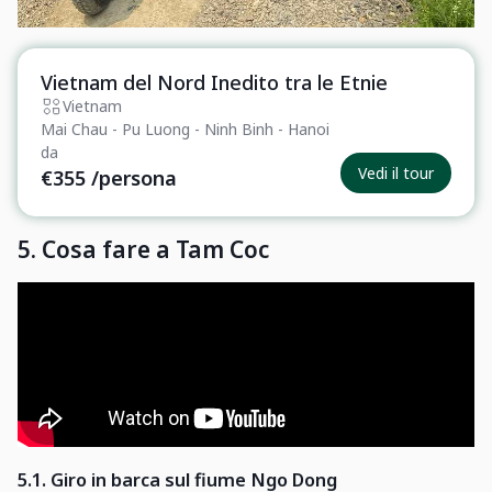
Vietnam del Nord Inedito tra le Etnie
Essenziale
Vietnam
Mai Chau - Pu Luong - Ninh Binh - Hanoi
da
Vedi il tour
€355
/persona
5.
Cosa fare a Tam Coc
5.1. Giro in barca sul fiume Ngo Dong