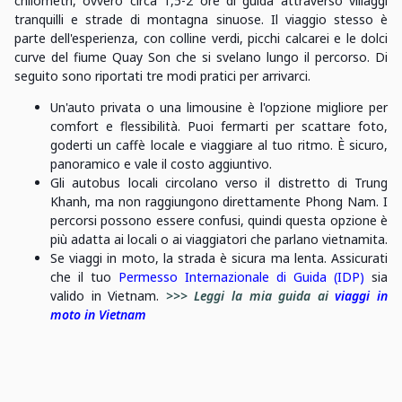
chilometri, ovvero circa 1,5-2 ore di guida attraverso villaggi
tranquilli e strade di montagna sinuose. Il viaggio stesso è
parte dell'esperienza, con colline verdi, picchi calcarei e le dolci
curve del fiume Quay Son che si svelano lungo il percorso. Di
seguito sono riportati tre modi pratici per arrivarci.
Un'auto privata o una limousine è l'opzione migliore per
comfort e flessibilità. Puoi fermarti per scattare foto,
goderti un caffè locale e viaggiare al tuo ritmo. È sicuro,
panoramico e vale il costo aggiuntivo.
Gli autobus locali circolano verso il distretto di Trung
Khanh, ma non raggiungono direttamente Phong Nam. I
percorsi possono essere confusi, quindi questa opzione è
più adatta ai locali o ai viaggiatori che parlano vietnamita.
Se viaggi in moto, la strada è sicura ma lenta. Assicurati
che il tuo
Permesso Internazionale di Guida (IDP)
sia
valido in Vietnam.
>>> Leggi la mia guida ai
viaggi in
moto in Vietnam