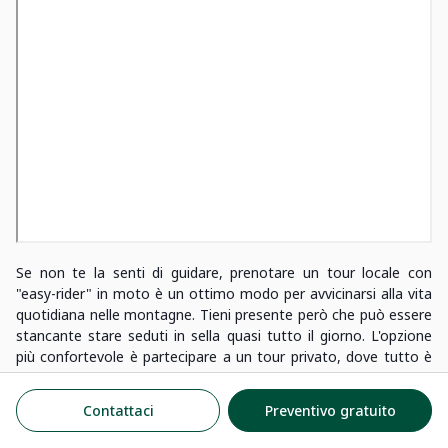
Se non te la senti di guidare, prenotare un tour locale con
"easy-rider" in moto è un ottimo modo per avvicinarsi alla vita
quotidiana nelle montagne. Tieni presente però che può essere
stancante stare seduti in sella quasi tutto il giorno. L'opzione
più confortevole è partecipare a un tour privato, dove tutto è
progettato intorno a te. Niente grandi gruppi, niente fretta,
solo i tuoi spazi e il tuo ritmo. La scelta è tua.
Contattaci
Preventivo gratuito
Conclusione