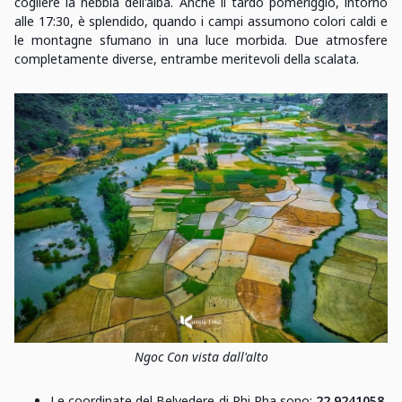
cogliere la nebbia dell'alba. Anche il tardo pomeriggio, intorno
alle 17:30, è splendido, quando i campi assumono colori caldi e
le montagne sfumano in una luce morbida. Due atmosfere
completamente diverse, entrambe meritevoli della scalata.
Ngoc Con vista dall'alto
Le coordinate del Belvedere di Phi Pha sono:
22.9241058,