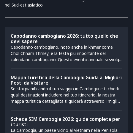
nel Sud-est asiatico.
Capodanno cambogiano 2026: tutto quello che
devi sapere
Capodanno cambogiano, noto anche in khmer come
Chol Chnam Thmey, è la festa più importante del
calendario cambogiano. Questo evento annuale si svolge
ad aprile e i festeggiamenti durano tre giorni, dal 14 al 16
aprile. È una celebrazione allo stesso tempo conviviale e
Mappa Turistica della Cambogia: Guida ai Migliori
spirituale, di grande importanza culturale per il Paese. In
Posti da Visitare
questo articolo scoprirai l’origine di questa ricorrenza,
Se stai pianificando il tuo viaggio in Cambogia e ti chiedi
oltre alle tradizioni e alle celebrazioni legate al
quali destinazioni includere nel tuo itinerario, la nostra
Capodanno cambogiano 2026.
mappa turistica dettagliata ti guiderà attraverso i migliori
posti da visitare. Dai siti storici leggendari alle meraviglie
naturali e alle esperienze culturali uniche, scopri cosa
Scheda SIM Cambogia 2026: guida completa per
rende questo paese una destinazione incantata.
i turisti
Seguendo la nostra guida, potrai svelare i segreti
La Cambogia, un paese vicino al Vietnam nella Penisola
nascosti di questa nazione affascinante e immergerti