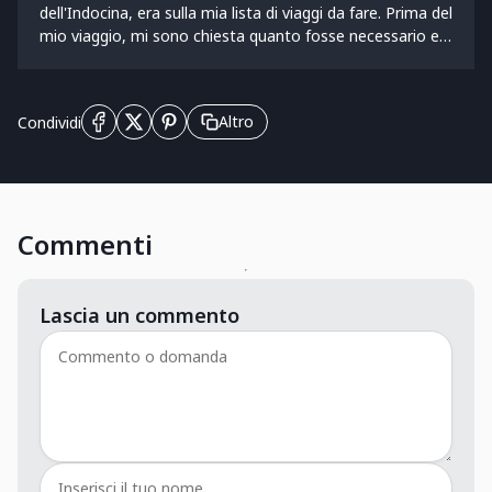
dell'Indocina, era sulla mia lista di viaggi da fare. Prima del
nella sua cultura ricca và diversificata.
mio viaggio, mi sono chiesta quanto fosse necessario e
quale fosse il processo per ottenere una SIM locale.
Dopo aver fatto qualche ricerca, ho trovato tutte le
informazioni necessarie. Se stai pianificando un viaggio in
Altro
Condividi
Cambogia, ottenere una SIM card è fondamentale per
rimanere connessi e evitare le alte tariffe di roaming. In
questo articolo, condividerò la mia esperienza su come
ottenere una SIM card in Cambogia. Continua a leggere
per scoprire utili consigli!
Commenti
Lascia un commento