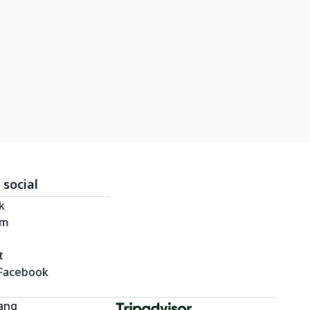
 social
k
am
t
Facebook
uang