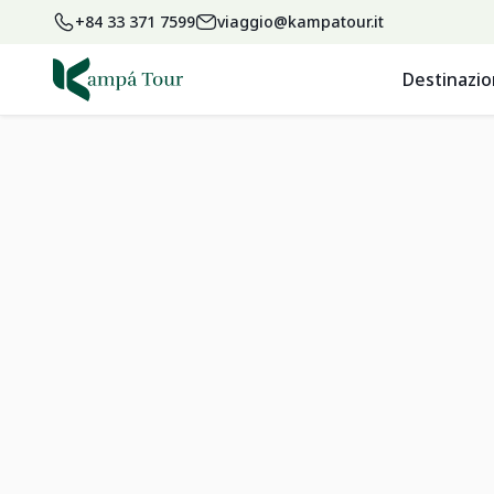
+84 33 371 7599
viaggio@kampatour.it
Destinazio